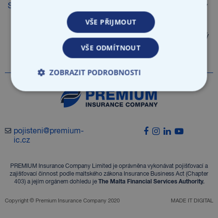
Specialista/specialistka pro pojištění
Na plný
Praha
podnikatelů
úvazek
VŠE PŘIJMOUT
Na plný
Sales manažer
Praha
VŠE ODMÍTNOUT
úvazek
ZOBRAZIT PODROBNOSTI
pojisteni@premium-
ic.cz
PREMIUM Insurance Company Limited je oprávněna vykonávat pojišťovací a
zajišťovací činnost podle maltského zákona Insurance Business Act (Chapter
403) a jejím orgánem dohledu je
The Malta Financial Services Authority.
Copyright © Premium Insurance Company 2020
MADE IT DIGITAL