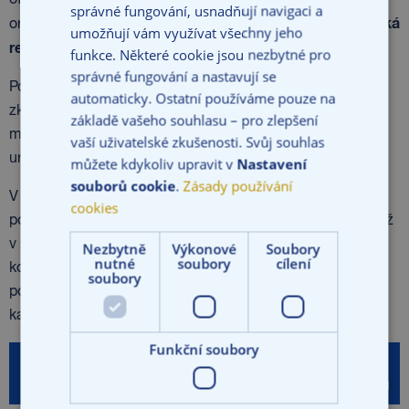
oficiálně vstoupili na český pojistný trh založením
HODNOTY
správné fungování, usnadňují navigaci a
PREMIUM INSURANCE COMPANY
PREMIUM Pojišťovna, pobočka Česká
organizační složky
umožňují vám využívat všechny jeho
KARIÉRA
republika
.
funkce. Některé cookie jsou nezbytné pro
správné fungování a nastavují se
SEZNAM EXTERNÍCH SPOLEČNOSTÍ
Pokud chcete být u startu něčeho nového a v týmu
automaticky. Ostatní používáme pouze na
zkušených profesionálů budovat svou kariéru spolu s
základě vašeho souhlasu – pro zlepšení
mladou a dynamicky rostoucí společností, pak se nám
vaší uživatelské zkušenosti. Svůj souhlas
určitě ozvěte!
můžete kdykoliv upravit v
Nastavení
souborů cookie
.
Zásady používání
V současné době do České republiky přinášíme revoluční
cookies
portál na pojištění malých a středních podnikatelů, který už
v současné době skvěle funguje na Slovensku, a zájem
Nezbytně
Výkonové
Soubory
nutné
soubory
cílení
korporátních klientů o naše produkty silně narůstá. Proto
soubory
potřebujeme posílit náš tým a hledáme vhodného
kandidáta nebo kandidátku na níže uvedené pozice:
Funkční soubory
Typ
Název pozice
Lokalita
úvazku