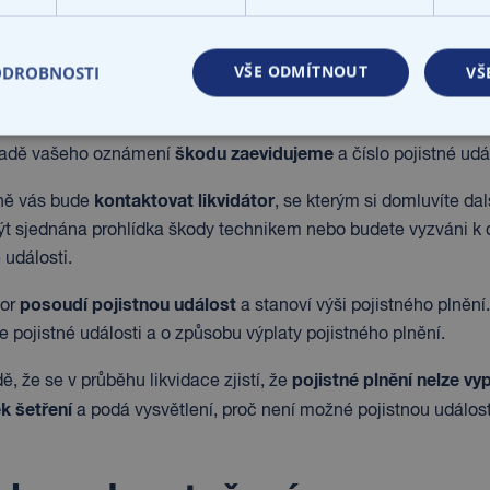
 probíhá likvidace pojistné udál
VŠE ODMÍTNOUT
ODROBNOSTI
VŠ
provést online, telefonicky ne
í pojistné události je možné
škodu zaevidujeme
ladě vašeho oznámení
a číslo pojistné u
kontaktovat likvidátor
ně vás bude
, se kterým si domluvíte da
t sjednána prohlídka škody technikem nebo budete vyzváni k 
 události.
posoudí pojistnou událost
tor
a stanoví výši pojistného plnění
ce pojistné události a o způsobu výplaty pojistného plnění.
pojistné plnění nelze vyp
ě, že se v průběhu likvidace zjistí, že
k šetření
a podá vysvětlení, proč není možné pojistnou událost