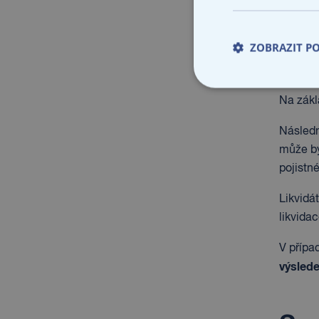
Jak
ZOBRAZIT P
Oznámen
Na zák
Násled
může bý
pojistné
Likvidá
likvida
V případ
výslede