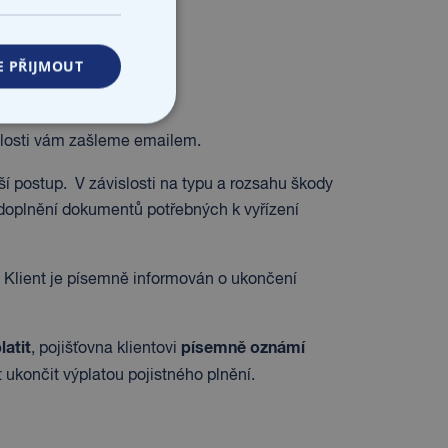
osti?
E PŘIJMOUT
bo písemně poštou
.
dálosti vám zašleme emailem.
lší postup. V závislosti na typu a rozsahu škody
doplnění dokumentů potřebných k vyřízení
. Klient je písemně informován o ukončení
latit
písemně oznámí
, pojišťovna klientovi
 ukončit výplatou pojistného plnění.