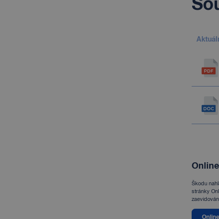
Sou
Aktuál
Online
Škodu nahl
stránky Onl
zaevidována
Online