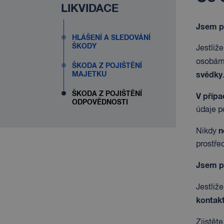
LIKVIDACE
Jsem p
HLÁŠENÍ A SLEDOVÁNÍ
ŠKODY
Jestliž
osobám.
ŠKODA Z POJIŠTĚNÍ
svědky
MAJETKU
ŠKODA Z POJIŠTĚNÍ
V přípa
ODPOVĚDNOSTI
údaje p
n
Nikdy
prostře
Jsem p
Jestliž
kontak
Zjistěte