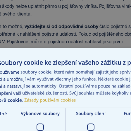
 škody nelze uplatnit přímo u pojišťovny viníka. Pojišťovna vi
 svého klienta.
vyžádejte si od odpovědné osoby
e to možné,
číslo pojistné s
otřebné k nahlášení pojistné události. Pokud od pojištěného obd
 Pojišťovně, můžete pojistnou událost nahlásit jako první.
vyzve pojištěného k jejím
vna zahájí šetření události a zároveň
oubory cookie ke zlepšení vašeho zážitku z p
í, nelze v likvidaci pokračovat.
užíváme soubory cookie, které nám pomáhají zajistit jeho správ
ebujete k nahlášení pojistné události:
ci a umožňují vám využívat všechny jeho funkce. Některé cookie 
í a nastavují se automaticky. Ostatní používáme pouze na zákla
tum, čas a místo vzniku škody;
epšení vaší uživatelské zkušenosti. Svůj souhlas můžete kdykoliv 
slo pojistné smlouvy, ze které má být pojistné plnění vyplaceno
orů cookie
.
Zásady používání cookies
íčina škody (popis události);
zsah škody včetně její předpokládané výše;
tné
Výkonové soubory
Soubory cílení
Fun
entifikační údaje pojištěného;
entifikační údaje poškozeného.