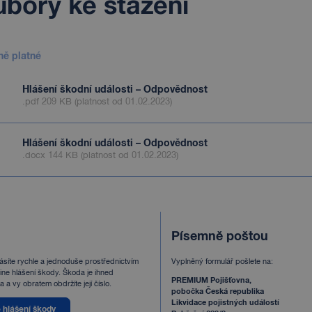
bory ke stažení
ně platné
Hlášení škodní události – Odpovědnost
.pdf 209 KB (platnost od 01.02.2023)
Hlášení škodní události – Odpovědnost
.docx 144 KB (platnost od 01.02.2023)
Písemně poštou
ásíte rychle a jednoduše prostřednictvím
Vyplněný formulář pošlete na:
ine hlášení škody. Škoda je ihned
PREMIUM Pojišťovna,
 a vy obratem obdržíte její číslo.
pobočka Česká republika
Likvidace pojistných událostí
 hlášení škody