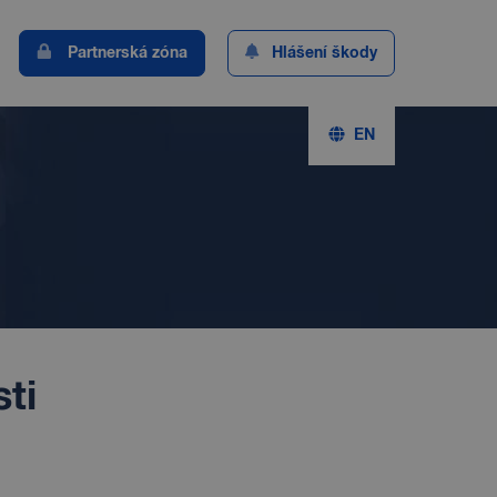
Partnerská zóna
Hlášení škody
EN
ti