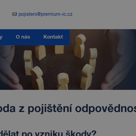
pojisteni@premium-ic.cz
y
O nás
Kontakt
da z pojištění odpovědnos
dělat po vzniku škody?