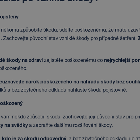
ojištěný
e někomu způsobíte škodu, sdělte poškozenému, že máte uzavře
 Zachovejte původní stav vzniklé škody pro případné šetření.
.
dě škody na zdraví
nejrychlejší p
zajistěte poškozenému co
oškozeného.
euznávejte nárok poškozeného na náhradu škody bez souhl
dků a bez zbytečného odkladu nahlaste škodu pojišťovně.
oškozený
e vám někdo způsobil škodu, zachovejte její původní stav pro př
ty na svědky
a zabraňte dalšímu rozšiřování škody.
kdo je za škodu odpovědný
,
, a bez zbytečného odkladu upla