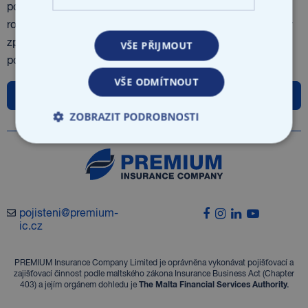
pokrývá i škody vzniklé z vlastnictví nemovitosti. Zahrnuje
rovněž škody na životním prostředí, odpovědnost za škody
způsobené členy orgánů a manažery společnosti (D&O) a
VŠE PŘIJMOUT
pojištění ochrany dat.
VŠE ODMÍTNOUT
Stáhněte si produktový leták zde
ZOBRAZIT PODROBNOSTI
pojisteni@premium-
ic.cz
PREMIUM Insurance Company Limited je oprávněna vykonávat pojišťovací a
zajišťovací činnost podle maltského zákona Insurance Business Act (Chapter
403) a jejím orgánem dohledu je
The Malta Financial Services Authority.