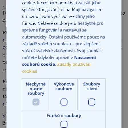
cookie, které nám pomáhají zajistit jeho
omezeným, komanditní společnosti, družstva či obce.
správné fungování, usnadňují navigaci a
Pojistit se mohou i samostatně hospodařící zemědělci nebo
umožňují vám využívat všechny jeho
osoby vykonávající svobodná povolání.
funkce. Některé cookie jsou nezbytné pro
správné fungování a nastavují se
Produkt PREMIOVÉ Podnikání nabízí komplexní pojištění
automaticky. Ostatní používáme pouze na
pro podnikatele. Poskytuje rozsáhlou pojistnou ochranu až
základě vašeho souhlasu – pro zlepšení
do výše pojistné částky 150 milionů Kč u pojištění majetku
vaší uživatelské zkušenosti. Svůj souhlas
a limitu pojistného plnění 50 milionů Kč u pojištění
můžete kdykoliv upravit v
Nastavení
odpovědnosti za škodu a pokrývá všechna pojistná
souborů cookie
.
Zásady používání
nebezpečí, kterým může podnikatel čelit.
cookies
Kromě standardního pojištění nemovitosti, movitého
Nezbytně
Výkonové
Soubory
nutné
soubory
cílení
majetku a širokého spektra doplňkových položek nabízí
soubory
také ochranu v případě přerušení provozu a pojištění
přepravních a technických rizik.
Funkční soubory
V oblasti odpovědnosti za škodu způsobenou provozní
činností nebo vadným výrobkem podnikatele produkt